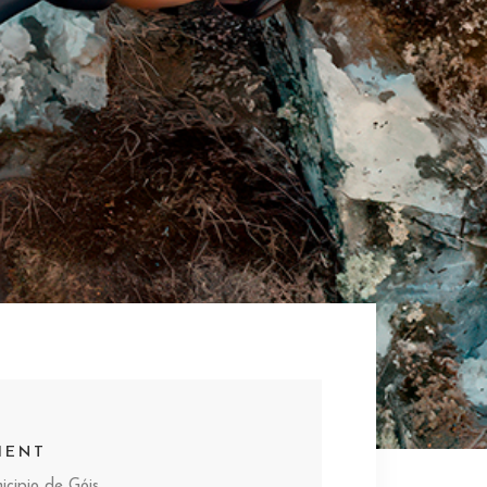
IENT
icipio de Góis