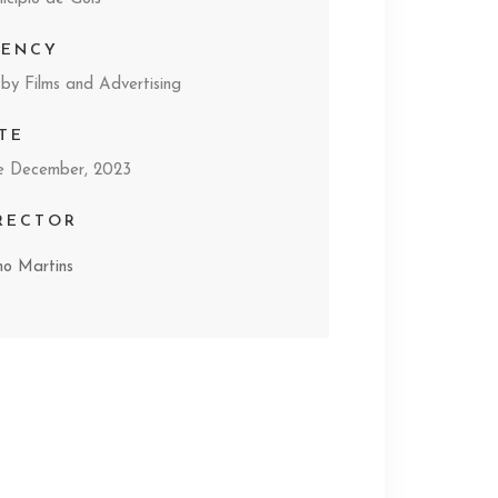
GENCY
by Films and Advertising
TE
e December, 2023
RECTOR
mo Martins