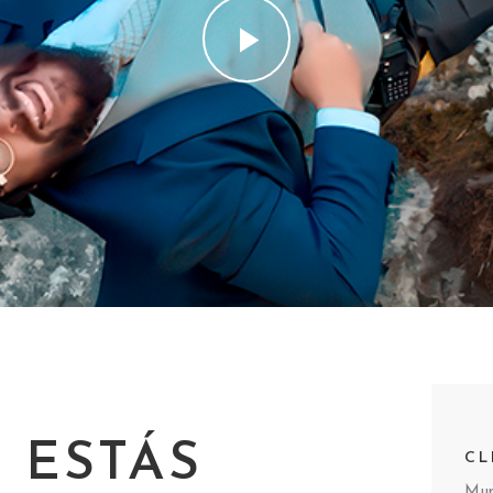
I ESTÁS
CL
Mun