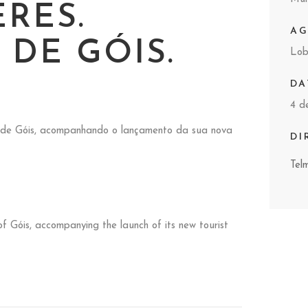
RES.
A
 DE GÓIS.
Lob
DA
4 d
io de Góis, acompanhando o lançamento da sua nova
DI
Tel
 of Góis, accompanying the launch of its new tourist