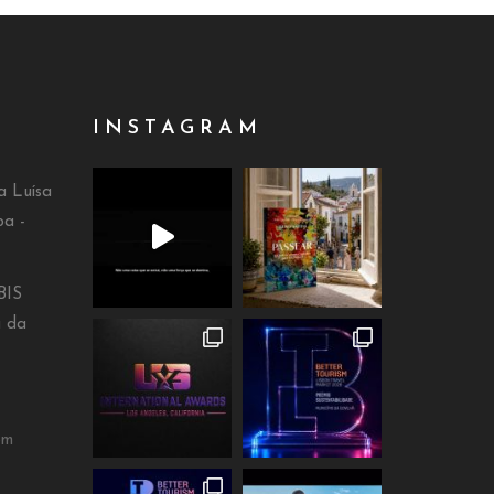
INSTAGRAM
a Luísa
oa -
BIS
a da
om