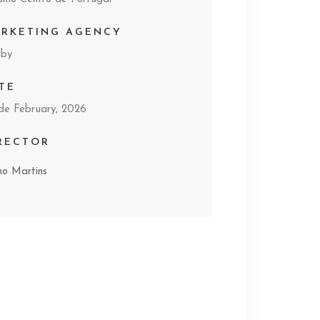
RKETING AGENCY
bby
TE
de February, 2026
RECTOR
mo Martins