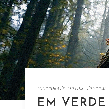
CORPORATE
MOVIES
TOURISM
/
,
,
EM VERDE 