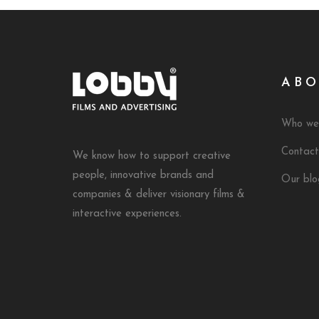
ABO
Who we
Contact
We know how to support creative
people, innovative brands and
Our blo
companies & deliver visionary films &
interactive experiences.