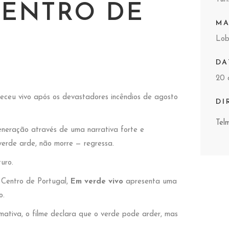
CENTRO DE
MA
Lo
DA
20 
eceu vivo após os devastadores incêndios de agosto
DI
Tel
generação através de uma narrativa forte e
erde arde, não morre — regressa.
uro.
 Centro de Portugal,
Em verde vivo
apresenta uma
o.
mativa, o filme declara que o verde pode arder, mas