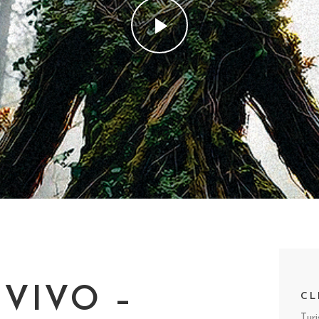
VIVO –
CL
Tur