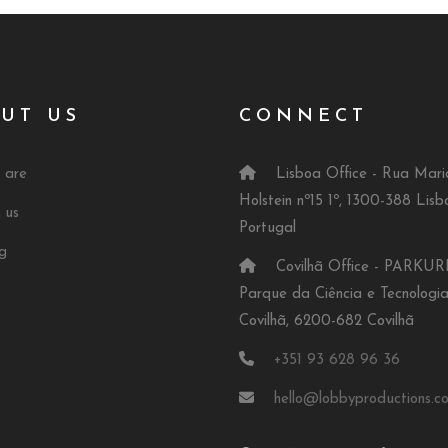
UT US
CONNECT
 are
Lisboa Office - Rua Mari
Holstein nº15 1º, 1300-388 Lisb
 us
Portugal
g
Covilhã Office - PARKUR
Parque da Ciência e Tecnologi
Covilhã, 6200-682 Covilhã
+351 93 628 96 36
hello@lobbyproductions.c