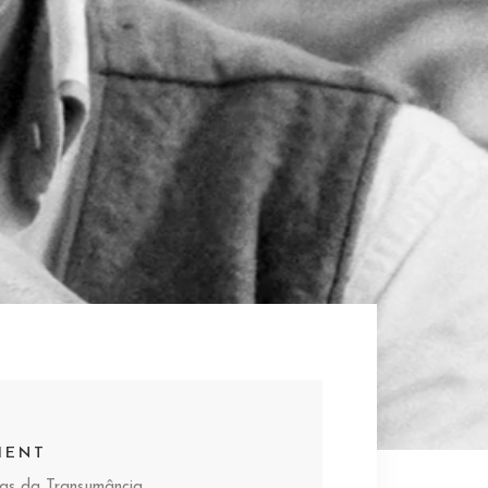
IENT
ras da Transumância