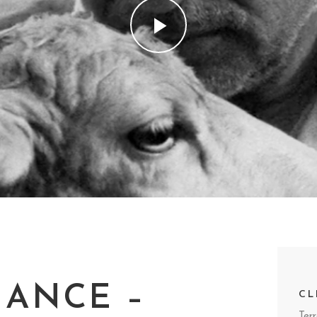
ANCE –
CL
Ter