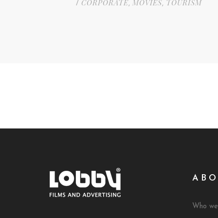
CORPORATE
MOVIES
TOURISM
/
,
,
ABO
Who we