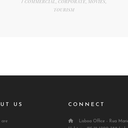
COMMERCIAL
CORPORATE
MOVIES
/
,
,
,
TOURISM
UT US
CONNECT
 are
Lisboa Office - Rua Mari