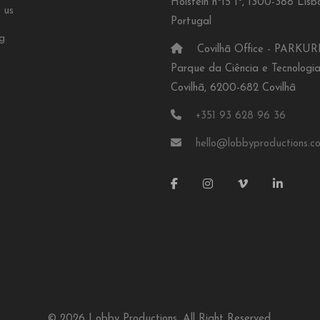
Holstein nº15 1º, 1300-388 Lisb
 us
Portugal
g
Covilhã Office - PARKUR
Parque da Ciência e Tecnologi
Covilhã, 6200-682 Covilhã
+351 93 628 96 36
hello@lobbyproductions.c
© 2026 Lobby Productions. All Right Reserved.