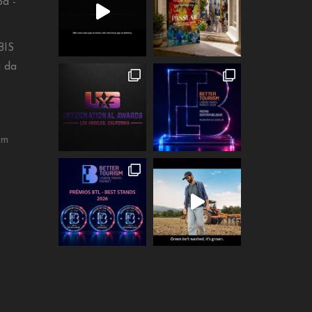
oa -
BIS
a da
om