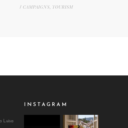
CAMPAIGNS
TOURISM
/
,
INSTAGRAM
a Luísa