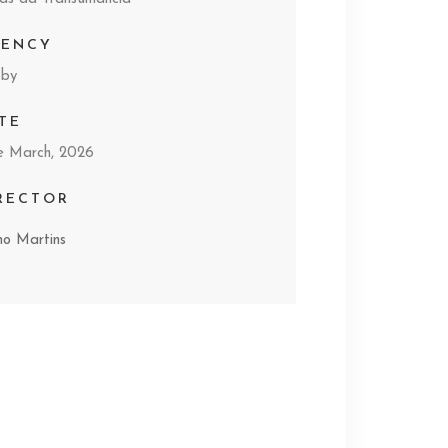
GENCY
bby
TE
e March, 2026
RECTOR
mo Martins