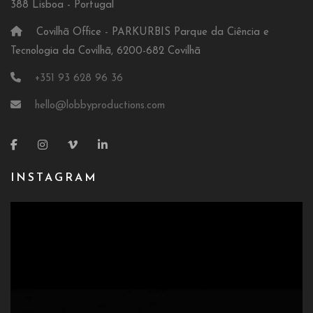
388 Lisboa - Portugal
Covilhã Office - PARKURBIS Parque da Ciência e
Tecnologia da Covilhã, 6200-682 Covilhã
+351 93 628 96 36
hello@lobbyproductions.com
INSTAGRAM