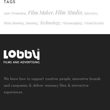
TAGS
Film Studio
Film Maker
Auto-Promotion
Interview
,
,
,
,
Technology
Photo Shooting
Shooting
Videomapping
Virtual Reality
,
,
,
,
We know how to support creative people, innovative brands
and companies & deliver visionary films & interactive
experiences.