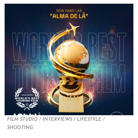
FILM STUDIO
/
INTERVIEWS
/
LIFESTYLE
/
SHOOTING